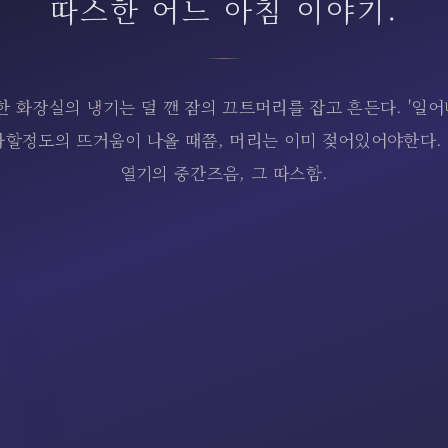
따스한 어느 아침 이야기.
한 화장실의 냉기는 덜 깬 잠의 끄트머리를 잡고 흔든다. '일어나
과할정도의 뜨거움이 나올 때쯤, 머리는 이미 젖어있어야한다.
열기의 중간즈음, 그 따스함.