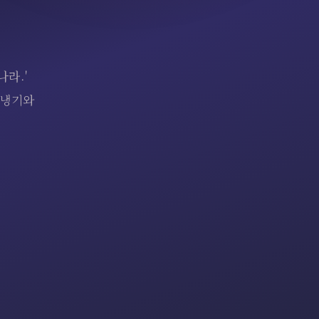
라.'
 냉기와